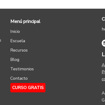
C
Menú principal
h
Inicio
s
Escuela
Recursos
L
Blog
A
Testimonios
P
Contacto
c
CURSO GRATIS
A
G