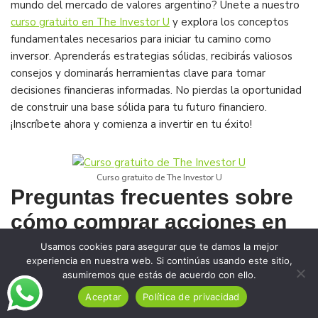
mundo del mercado de valores argentino? Únete a nuestro
curso gratuito en The Investor U
y explora los conceptos
fundamentales necesarios para iniciar tu camino como
inversor. Aprenderás estrategias sólidas, recibirás valiosos
consejos y dominarás herramientas clave para tomar
decisiones financieras informadas. No pierdas la oportunidad
de construir una base sólida para tu futuro financiero.
¡Inscríbete ahora y comienza a invertir en tu éxito!
Curso gratuito de The Investor U
Preguntas frecuentes sobre
cómo comprar acciones en
Argentina:
Usamos cookies para asegurar que te damos la mejor
experiencia en nuestra web. Si continúas usando este sitio,
asumiremos que estás de acuerdo con ello.
¿Dónde se pueden comprar acciones en
Aceptar
Política de privacidad
Argentina?