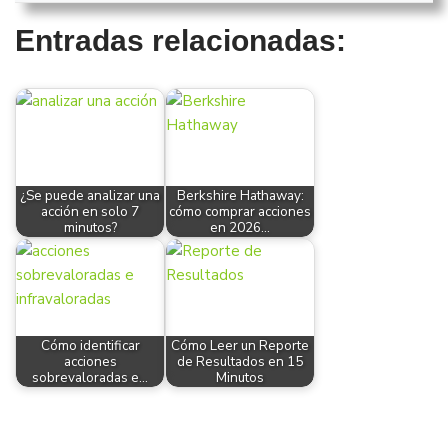
Entradas relacionadas:
¿Se puede analizar una
Berkshire Hathaway:
acción en solo 7
cómo comprar acciones
minutos?
en 2026…
Cómo identificar
Cómo Leer un Reporte
acciones
de Resultados en 15
sobrevaloradas e…
Minutos