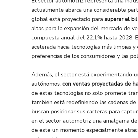
El sector automotriz representa una indus
actualmente abarca una considerable part
global está proyectado para
superar el bi
altas para la expansión del mercado de veh
compuesta anual del 22.1% hasta 2028​. E
acelerada hacia tecnologías más limpias y 
preferencias de los consumidores y las po
Además, el sector está experimentando una
autónomos,
con ventas proyectadas de ha
de estas tecnologías no solo promete tran
también está redefiniendo las cadenas de v
buscan posicionar sus carteras para captu
en el sector automotriz una amalgama de
de este un momento especialmente atracti