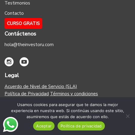
Testimonios
Contacto
CURSO GRATIS
Contáctenos
hola@theinvestoru.com
Legal
Acuerdo de Nivel de Servicio (SLA)
Política de Privacidad
Términos y condiciones
Usamos cookies para asegurar que te damos la mejor
Aceptamos MasterCard, Visa, Paypal, Google Pay y Apple
experiencia en nuestra web. Si continúas usando este sitio,
Pay
asumiremos que estás de acuerdo con ello.
Aceptar
Política de privacidad