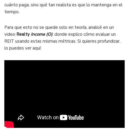
cuánto paga, sino qué tan realista es que lo mantenga en el
tiempo.
Para que esto no se quede solo en teoría, analicé en un
video
Realty
Income (O)
, donde explico cómo evaluar un
REIT usando estas mismas métricas. Si quieres profundizar,
lo puedes ver aquí: