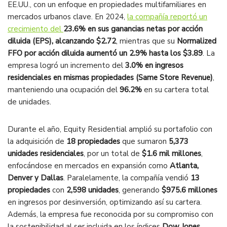
EE.UU., con un enfoque en propiedades multifamiliares en
mercados urbanos clave. En 2024,
la compañía reportó un
crecimiento del
23.6% en sus ganancias netas por acción
diluida (EPS), alcanzando $2.72
, mientras que su
Normalized
FFO por acción diluida aumentó un 2.9% hasta los $3.89
. La
empresa logró un incremento del
3.0% en ingresos
residenciales en mismas propiedades (Same Store Revenue)
,
manteniendo una ocupación del
96.2%
en su cartera total
de unidades.
Durante el año, Equity Residential amplió su portafolio con
la adquisición de
18 propiedades
que sumaron
5,373
unidades residenciales
, por un total de
$1.6 mil millones
,
enfocándose en mercados en expansión como
Atlanta,
Denver y Dallas
. Paralelamente, la compañía vendió
13
propiedades
con
2,598 unidades
, generando
$975.6 millones
en ingresos por desinversión, optimizando así su cartera.
Además, la empresa fue reconocida por su compromiso con
la sostenibilidad al ser incluida en los índices
Dow Jones