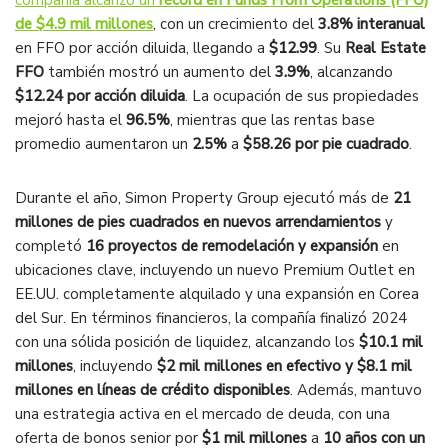
compañía alcanzó un
récord en Funds From Operations (FFO)
de $4.9 mil millones
, con un crecimiento del
3.8% interanual
en FFO por acción diluida, llegando a
$12.99
. Su
Real Estate
FFO
también mostró un aumento del
3.9%
, alcanzando
$12.24 por acción diluida
. La ocupación de sus propiedades
mejoró hasta el
96.5%
, mientras que las rentas base
promedio aumentaron un
2.5%
a
$58.26 por pie cuadrado
.
Durante el año, Simon Property Group ejecutó más de
21
millones de pies cuadrados en nuevos arrendamientos
y
completó
16 proyectos de remodelación y expansión
en
ubicaciones clave, incluyendo un nuevo Premium Outlet en
EE.UU. completamente alquilado y una expansión en Corea
del Sur. En términos financieros, la compañía finalizó 2024
con una sólida posición de liquidez, alcanzando los
$10.1 mil
millones
, incluyendo
$2 mil millones en efectivo y $8.1 mil
millones en líneas de crédito disponibles
. Además, mantuvo
una estrategia activa en el mercado de deuda, con una
oferta de bonos senior por
$1 mil millones
a
10 años con un