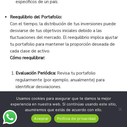
específicos de un país.
Reequilibrio del Portafolio:
Con el tiempo, la distribución de tus inversiones puede
desviarse de tus objetivos iniciales debido a las
fluctuaciones del mercado. El reequilibrio implica ajustar
tu portafolio para mantener la proporción deseada de
cada clase de activo.
Cómo reequilibrar:
Evaluación Periódica:
Revisa tu portafolio
regularmente (por ejemplo, anualmente) para
identificar desviaciones.
Vender Activos Sobrerrepresentados:
Si una clase de
Usamos cookies para asegurar que te damos la mejor
activo ha crecido más de lo esperado, vende una parte
experiencia en nuestra web. Si continúas usando este sitio,
para reducir su peso en el portafolio.
asumiremos que estás de acuerdo con ello.
Aceptar
Política de privacidad
Comprar Activos Subrepresentados:
Invierte en activos
que han disminuido en valor para restaurar el equilibrio.