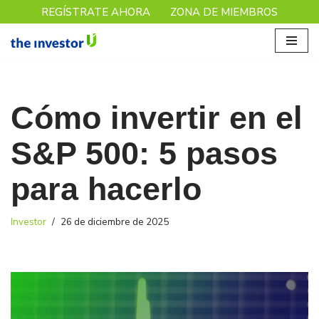
REGÍSTRATE AHORA
ZONA DE MIEMBROS
Saltar
al
contenido
Cómo invertir en el
S&P 500: 5 pasos
para hacerlo
Investor
26 de diciembre de 2025