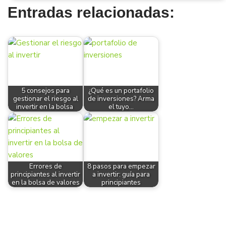
Entradas relacionadas:
5 consejos para
¿Qué es un portafolio
gestionar el riesgo al
de inversiones? Arma
invertir en la bolsa
el tuyo…
Errores de
8 pasos para empezar
principiantes al invertir
a invertir: guía para
en la bolsa de valores
principiantes