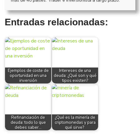
más de 40 países. Trader e inversionista a largo plazo.
Entradas relacionadas:
Ejemplos de coste de
Intereses de una
oportunidad en una
deuda: ¿Qué son y qué
inversión
tipos existen?
Refinanciación de
¿Qué es la minería de
deuda: todo lo que
criptomonedas y para
debes saber…
qué sirve?