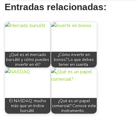
Entradas relacionadas:
¿Qué es el mercado
¿Cómo invertir en
bursátil y cómo puedes
bonos? Lo que debes
invertir en él?
tener en cuenta
El NASDAQ: mucho
¿Qué es un papel
más que un índice
comercial? Conoce este
bursátil
instrumento…