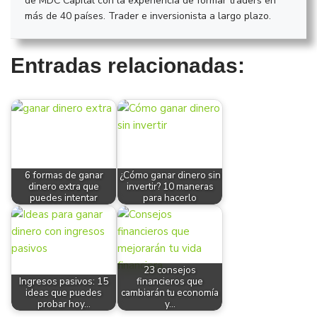
de MDC Capital con la experiencia de formar traders en
más de 40 países. Trader e inversionista a largo plazo.
Entradas relacionadas:
6 formas de ganar
¿Cómo ganar dinero sin
dinero extra que
invertir? 10 maneras
puedes intentar
para hacerlo
23 consejos
Ingresos pasivos: 15
financieros que
ideas que puedes
cambiarán tu economía
probar hoy…
y…