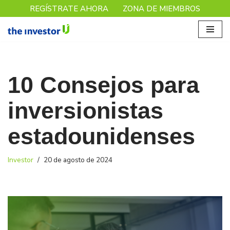
REGÍSTRATE AHORA
ZONA DE MIEMBROS
Saltar
al
contenido
10 Consejos para
inversionistas
estadounidenses
Investor
20 de agosto de 2024