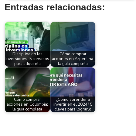
Entradas relacionadas:
Disciplina en las
Cómo comprar
Inversiones: 5 consejos
acciones en Argentina:
para adquirirla
la guía completa
Cómo comprar
¿Cómo aprender a
acciones en Colombia:
invertir en el 2024? 5
la guía completa
claves para lograrlo