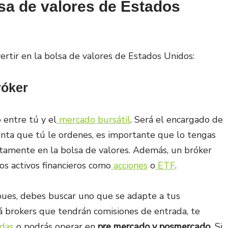
lsa de valores de Estados
ertir en la bolsa de valores de Estados Unidos:
róker
 entre tú y el
mercado bursátil
. Será el encargado de
enta que tú le ordenes, es importante que lo tengas
ctamente en la bolsa de valores. Además, un bróker
os activos financieros como
acciones
o
ETF
.
pues, debes buscar uno que se adapte a tus
rá brokers que tendrán comisiones de entrada, te
adas
o podrás operar en
pre mercado y posmercado.
Si