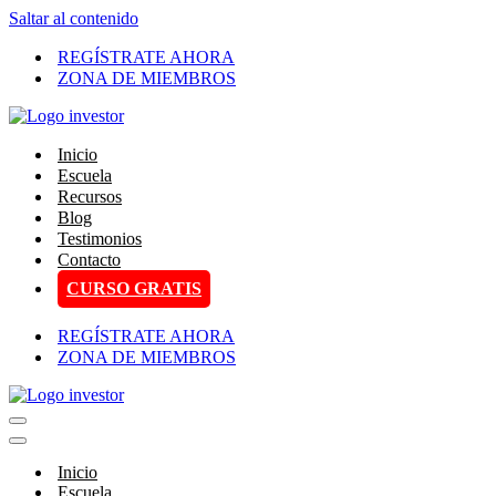
Saltar al contenido
REGÍSTRATE AHORA
ZONA DE MIEMBROS
Inicio
Escuela
Recursos
Blog
Testimonios
Contacto
CURSO GRATIS
REGÍSTRATE AHORA
ZONA DE MIEMBROS
Menú
de
Menú
navegación
de
Inicio
navegación
Escuela