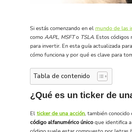
Si estás comenzando en el
mundo de las i
como
AAPL
,
MSFT
o
TSLA
. Estos códigos 
para invertir. En esta guía actualizada pa
cómo funciona y por qué es clave para tom
Tabla de contenido
¿Qué es un ticker de un
El
ticker de una acción
, también conocid
código alfanumérico único
que identifica 
código suele estar compuesto por letras 