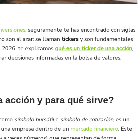
nversiones
, seguramente te has encontrado con siglas
no son al azar: se llaman
tickers
y son fundamentales
ra 2026, te explicamos
qué es un ticker de una acción
,
ar decisiones informadas en la bolsa de valores.
a acción y para qué sirve?
o como
símbolo bursátil
o
símbolo de cotización
, es un
a una empresa dentro de un
mercado financiero
. Este
(y a veces números) que representan de forma