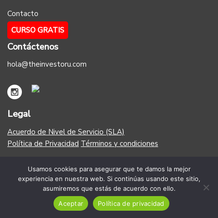
Contacto
CURSO GRATIS
Contáctenos
hola@theinvestoru.com
Legal
Acuerdo de Nivel de Servicio (SLA)
Política de Privacidad
Términos y condiciones
Aceptamos MasterCard, Visa, Paypal, Google Pay y Apple
Usamos cookies para asegurar que te damos la mejor
Pay
experiencia en nuestra web. Si continúas usando este sitio,
asumiremos que estás de acuerdo con ello.
Copyright 2023 - The Investor U - Todos los derechos
Aceptar
Política de privacidad
reservados - Propiedad de MDC CAPITAL GROUP LLC