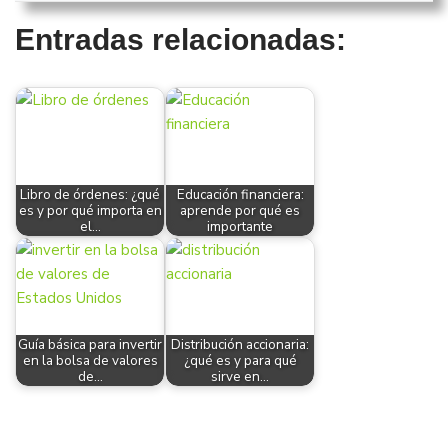
Entradas relacionadas:
Libro de órdenes: ¿qué
Educación financiera:
es y por qué importa en
aprende por qué es
el…
importante
Guía básica para invertir
Distribución accionaria:
en la bolsa de valores
¿qué es y para qué
de…
sirve en…